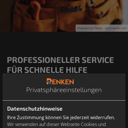
©Yakobchuk Olena - stock.adobe.com
PROFESSIONELLER SERVICE
FÜR SCHNELLE HILFE
Was tun bei einem Wasserschaden, einem Leck in einer
Leitung oder bei einem verstopften Abfluss? Holen Sie
Privatsphäre­einstellungen
sich professionelle Hilfe. Wir sind für Sie da, wenn Sie
uns brauchen.
Datenschutzhinweise
Ihre Zustimmung können Sie jederzeit widerrufen.
Wir verwenden auf dieser Webseite Cookies und