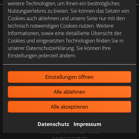
weitere Technologien, um Ihnen ein bestmögliches
Nutzungserlebnis zu bieten. Sie können das Setzen von
Cookies auch ablehnen und unsere Seite nur mit den
technisch notwendigen Cookies nutzen. Weitere
Informationen, sowie eine detaillierte Übersicht der
Cookies und eingesetzten Technologien finden Sie in
unserer Datenschutzerklärung. Sie können Ihre
Bitte das
Cookie-Consent-Tool öffnen
, um die für dieses
Einstellungen jederzeit ändern.
Element notwendigen Cookies zu akzeptieren.
Einstellungen öffnen
Alle ablehnen
Footer - Kontaktdaten und Öffnungszeiten
Kontakt
Matthias Renken
Alle akzeptieren
Wemkenstraße 10
26215 Wiefelstede
Datenschutz
Impressum
Telefonisch erreichbar unter: